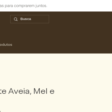
as para comprarem juntos.
rodutos
e Aveia, Mel e
o