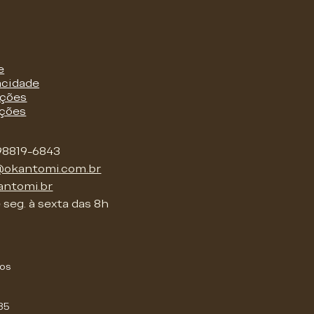
e
acidade
uções
ições
98819-6843
@okantomi.com.br
antomi.br
seg. à sexta das 8h
os
85