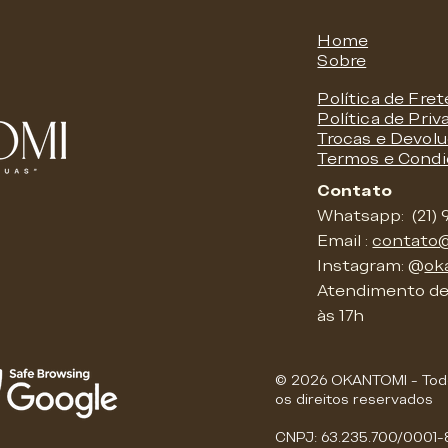
Home
Sobre
Política de Fret
Política de Priv
Trocas e Devol
Termos e Cond
Contato
Whatsapp: (21) 
Email :
contato
Instagram: @
ok
Atendimento de 
às 17h
© 2026 OKANTOMI - Tod
os direitos reservados
CNPJ: 63.235.700/0001-