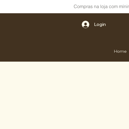
Compras na loja com míni
Login
Home