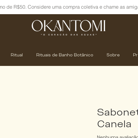
mo de R$50. Considere uma compra coletiva e chame as amig
Ritual
Rituais de Banho Botânico
Sobre
P
Sabonet
Canela
Nenhuma avaliaçã