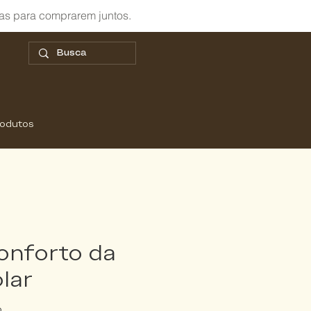
as para comprarem juntos.
rodutos
onforto da
olar
o