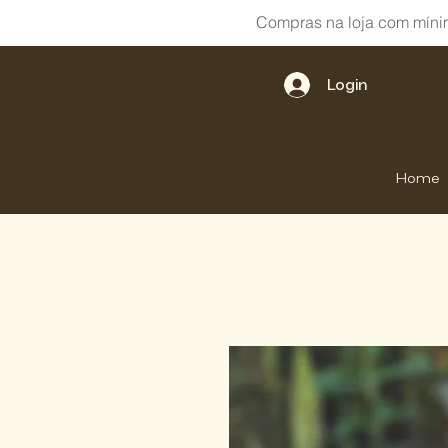
Compras na loja com míni
Login
Home