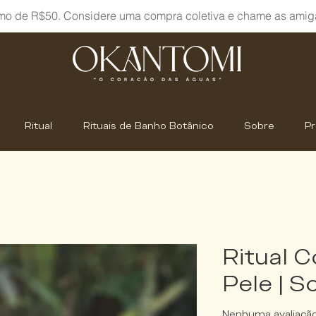
mo de R$50. Considere uma compra coletiva e chame as amig
Ritual
Rituais de Banho Botânico
Sobre
P
Ritual C
Pele | S
Nenhuma avaliaçã