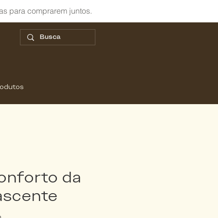
as para comprarem juntos.
rodutos
onforto da
Nascente
o