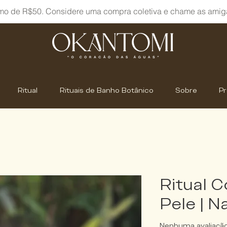
mo de R$50. Considere uma compra coletiva e chame as amig
Ritual
Rituais de Banho Botânico
Sobre
P
Ritual C
Pele | 
Nenhuma avaliaçã