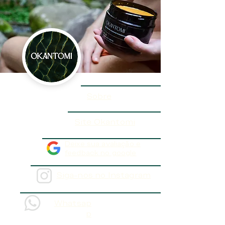
Sobre
Site Okantomi
Deixe sua avaliação e
feedback no google
Siga-nos no Instagram
Whatsap
p