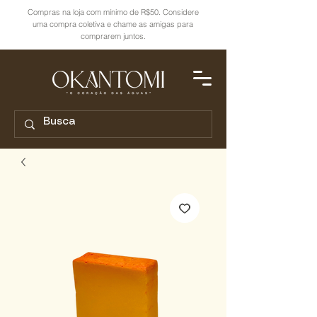
Compras na loja com mínimo de R$50. Considere
uma compra coletiva e chame as amigas para
comprarem juntos.