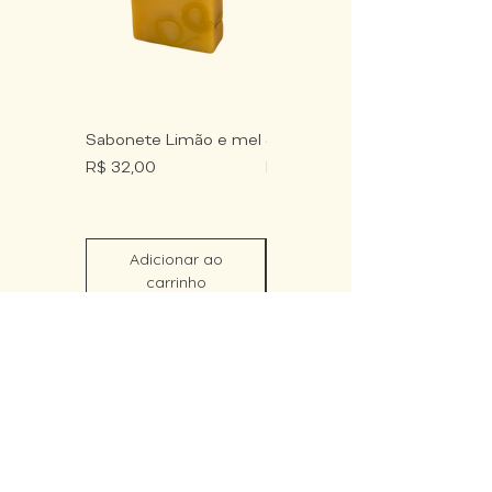
Sabonete Limão e mel
Sabonete Aurora
Preço
Preço
R$ 32,00
R$ 32,00
Adicionar ao
Adicionar ao
carrinho
carrinho