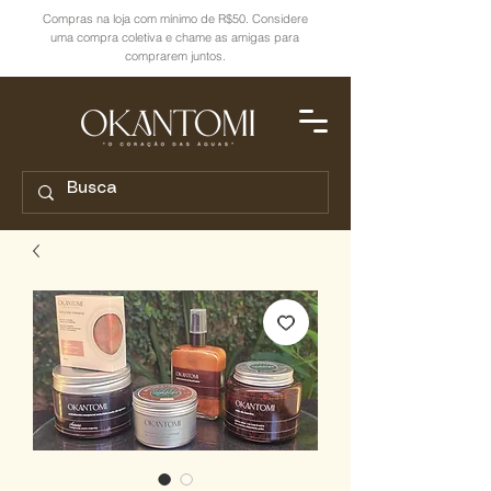
Compras na loja com mínimo de R$50. Considere
uma compra coletiva e chame as amigas para
comprarem juntos.